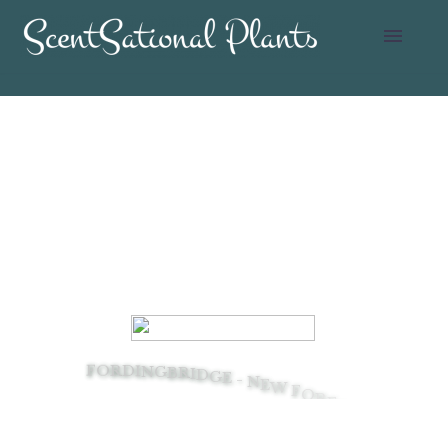
F
O
R
D
I
N
G
B
R
I
D
G
E
-
N
E
W
F
O
R
E
S
T