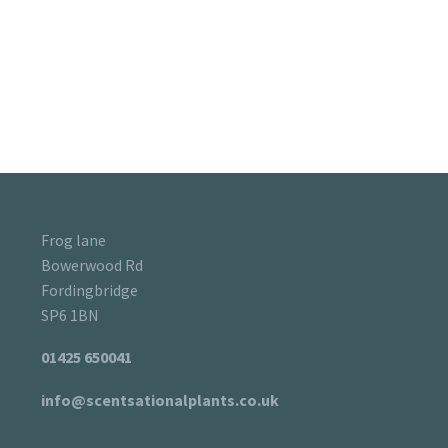
Frog lane
Bowerwood Rd
Fordingbridge
SP6 1BN
01425 650041
info@scentsationalplants.co.uk