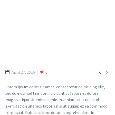
G
a
r
d
e
n
a
n
d
p
l
a
n
t
n
u
r
s
e
r
y
,
f
a
i
r
y
s
h
o
p
a
n
d
f
a
m
i
l
y
f
u
n


April 27, 2016
0
Lorem ipsum dolor sit amet, consectetur adipisicing elit,
sed do eiusmod tempor incididunt ut labore et dolore
magna aliqua. Ut enim ad minim veniam, quis nostrud
exercitation ullamco laboris nisi ut aliquip ex ea commodo
consequat. Duis aute irure dolor in reprehenderit in