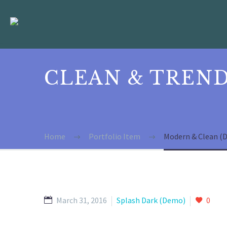
CLEAN & TREN
Home
Portfolio Item
Modern & Clean (
March 31, 2016
Splash Dark (Demo)
0