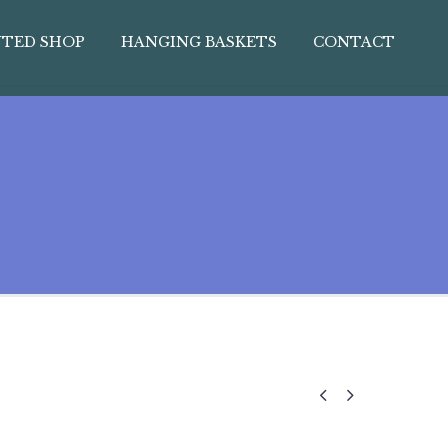
TED SHOP
HANGING BASKETS
CONTACT

