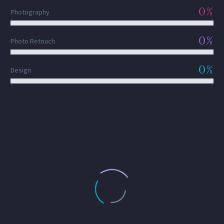
0%
Photography
0%
Photo Retouch
0%
Design