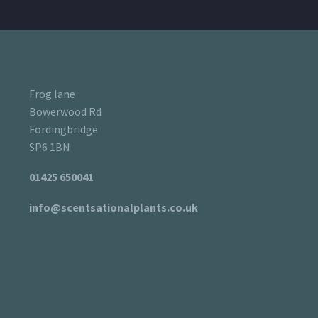
Frog lane
Bowerwood Rd
Fordingbridge
SP6 1BN
01425 650041
info@scentsationalplants.co.uk