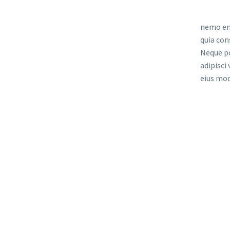
nemo eni
quia con
Neque po
adipisci
eius mod