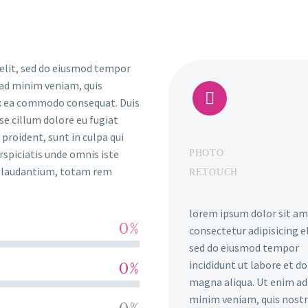
 elit, sed do eiusmod tempor
 ad minim veniam, quis


 ex ea commodo consequat. Duis
sse cillum dolore eu fugiat
proident, sunt in culpa qui
rspiciatis unde omnis iste
PHOTO
e laudantium, totam rem
RETOUCH
lorem ipsum dolor sit am
0%
consectetur adipisicing el
sed do eiusmod tempor
incididunt ut labore et d
0%
magna aliqua. Ut enim ad
minim veniam, quis nost