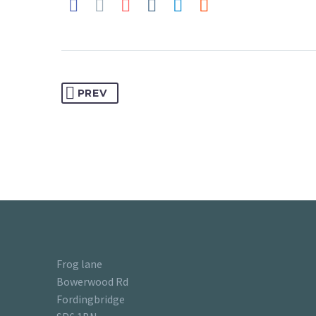
PREV
Frog lane
Bowerwood Rd
Fordingbridge