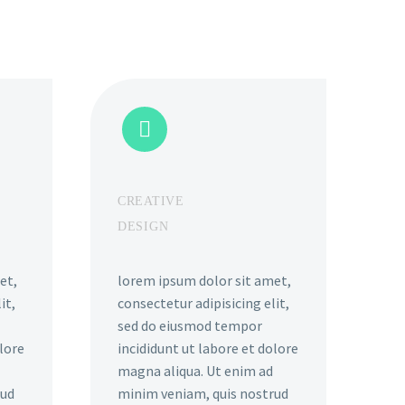


CREATIVE
DESIGN
et,
lorem ipsum dolor sit amet,
it,
consectetur adipisicing elit,
sed do eiusmod tempor
olore
incididunt ut labore et dolore
magna aliqua. Ut enim ad
rud
minim veniam, quis nostrud