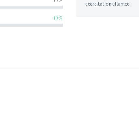
0%
exercitation ullamco.
0%