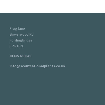
Frog lane
Bowerwood Rd
Fordingbridge
SP6 1BN
01425 650041
info@scentsationalplants.co.uk