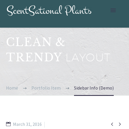
CLEAN &
TRENDY
LAYOUT
Home
Portfolio Item
Sidebar Info (Demo)


March 31, 2016