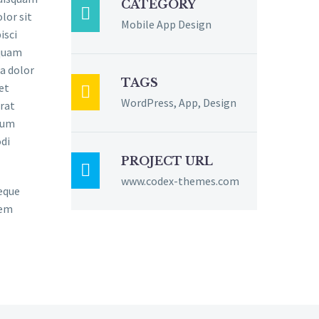
CATEGORY

lor sit
Mobile App Design
isci
mquam
a dolor
TAGS
et

WordPress, App, Design
rat
sum
di
PROJECT URL

www.codex-themes.com
eque
rem