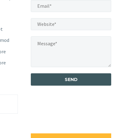
et
usmod
ore
ore