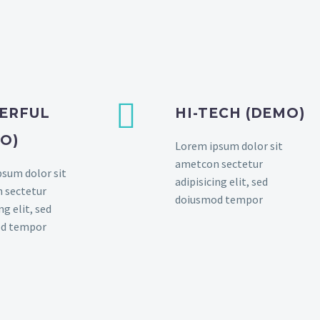


ERFUL
HI-TECH (DEMO)
O)
Lorem ipsum dolor sit
ametcon sectetur
sum dolor sit
adipisicing elit, sed
 sectetur
doiusmod tempor
ng elit, sed
d tempor