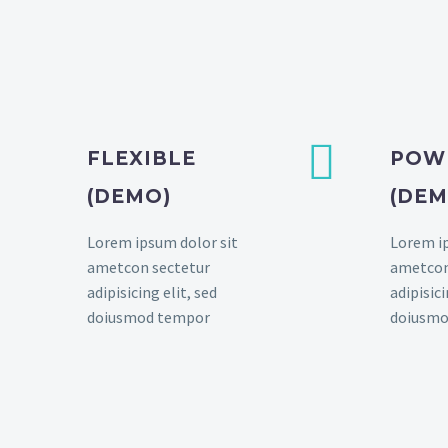


FLEXIBLE
POW
(DEMO)
(DEM
Lorem ipsum dolor sit
Lorem ip
ametcon sectetur
ametcon
adipisicing elit, sed
adipisici
doiusmod tempor
doiusmo