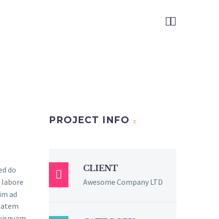


PROJECT INFO
CLIENT
sed do

 labore
Awesome Company LTD
im ad
ptatem
quisquam