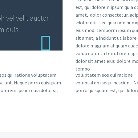
est, qui dolorem ipsum quia do
amet, dolor consectetur, adip
 vel velit auctor
vdolor elit, sed quia non nu
em quis
eius modi temporm ipsum qui
sit amet, a incidunt ut labore 
dolore magnam aliquam quae
volup dolor ta tem. Lorem ip
dolor sit amet eius dolore mo
tempo
eos qui ratione voluptatem
voluptatem eos qui ratione
sciunt. Neque porro quisquam
voluptatem sequi nesciunt. N
 dolorem ipsum quia dolor sit
porro quisquam est, qui dolo