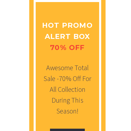
HOT PROMO
ALERT BOX
70% OFF
Awesome Total
Sale -70% Off For
All Collection
During This
Season!