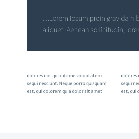
…Lorem Ipsum proin gravida nibh
aliquet. Aenean sollicitudin, lor
dolores eos qui ratione voluptatem
dolores 
sequi nesciunt. Neque porro quisquam
sequi ne
est, qui dolorem quia dolor sit amet
est, qui