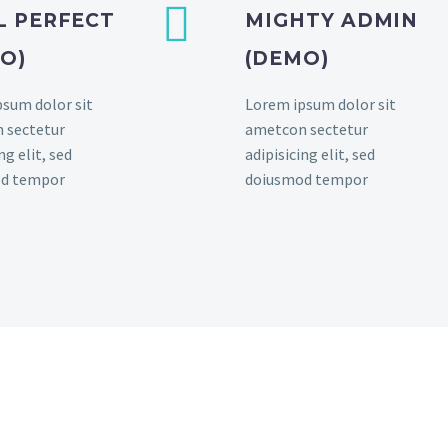


L PERFECT
MIGHTY ADMIN
O)
(DEMO)
sum dolor sit
Lorem ipsum dolor sit
 sectetur
ametcon sectetur
ng elit, sed
adipisicing elit, sed
d tempor
doiusmod tempor