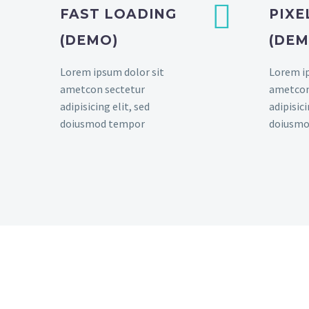


FAST LOADING
PIXE
(DEMO)
(DEM
Lorem ipsum dolor sit
Lorem ip
ametcon sectetur
ametcon
adipisicing elit, sed
adipisici
doiusmod tempor
doiusmo