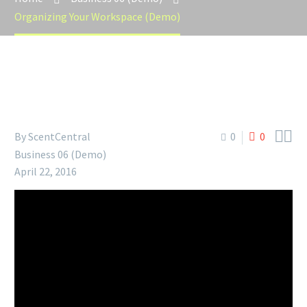
Organizing Your Workspace (Demo)


By
ScentCentral
0
0
Business 06 (Demo)
April 22, 2016