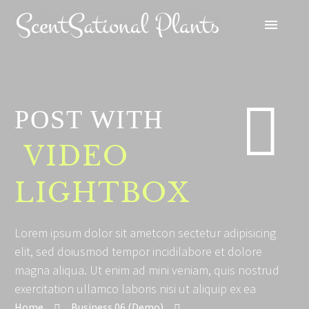


POST WITH
VIDEO
LIGHTBOX
Lorem ipsum dolor sit ametcon sectetur adipisicing
elit, sed doiusmod tempor incidilabore et dolore
magna aliqua. Ut enim ad mini veniam, quis nostrud
exercitation ullamco laboris nisi ut aliquip ex ea
Home
Business 06 (Demo)