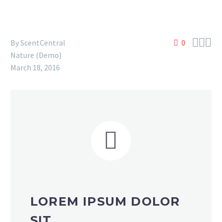



By
ScentCentral
0
Nature (Demo)
March 18, 2016


LOREM IPSUM DOLOR
SIT