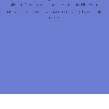
aliquet. Aenean sollicitudin, lorem quis bibendum
auctor, nisi elit consequat ipsum, nec sagittis sem nibh
id elit.