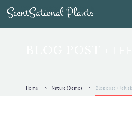
BLOG POST
+ LE
Home
Nature (Demo)
Blog post + left 