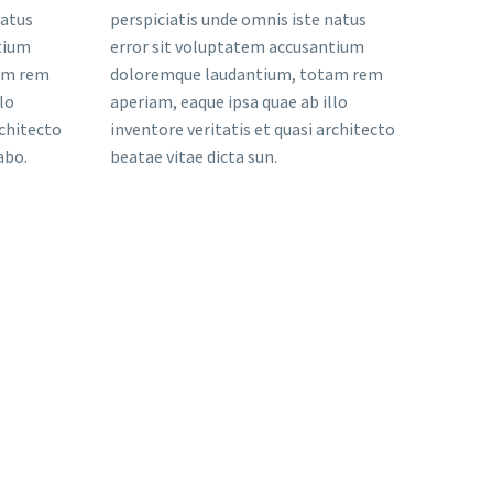
natus
perspiciatis unde omnis iste natus
tium
error sit voluptatem accusantium
am rem
doloremque laudantium, totam rem
lo
aperiam, eaque ipsa quae ab illo
rchitecto
inventore veritatis et quasi architecto
abo.
beatae vitae dicta sun.