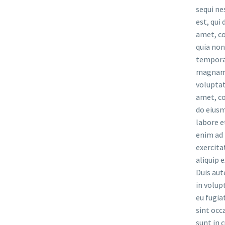
sequi ne
est, qui
amet, co
quia no
tempora 
magnam 
voluptat
amet, co
do eiusm
labore e
enim ad 
exercita
aliquip
Duis aut
in volup
eu fugia
sint occ
sunt in c