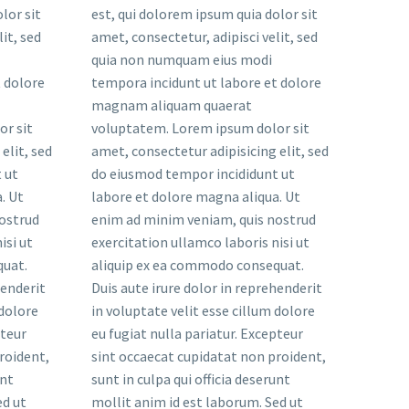
lor sit
est, qui dolorem ipsum quia dolor sit
it, sed
amet, consectetur, adipisci velit, sed
quia non numquam eius modi
 dolore
tempora incidunt ut labore et dolore
magnam aliquam quaerat
r sit
voluptatem. Lorem ipsum dolor sit
elit, sed
amet, consectetur adipisicing elit, sed
 ut
do eiusmod tempor incididunt ut
. Ut
labore et dolore magna aliqua. Ut
ostrud
enim ad minim veniam, quis nostrud
isi ut
exercitation ullamco laboris nisi ut
quat.
aliquip ex ea commodo consequat.
henderit
Duis aute irure dolor in reprehenderit
 dolore
in voluptate velit esse cillum dolore
pteur
eu fugiat nulla pariatur. Excepteur
roident,
sint occaecat cupidatat non proident,
unt
sunt in culpa qui officia deserunt
ed ut
mollit anim id est laborum. Sed ut