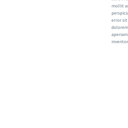
mollit a
perspici
error si
dolorem
aperiam,
inventor