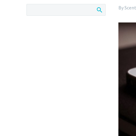
By
Scent