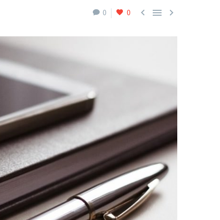



0
0