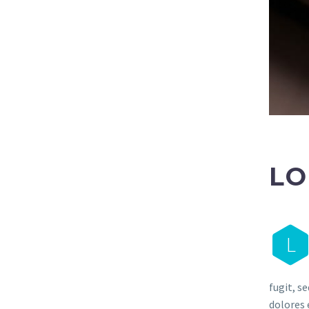
LO
L
fugit, s
dolores 