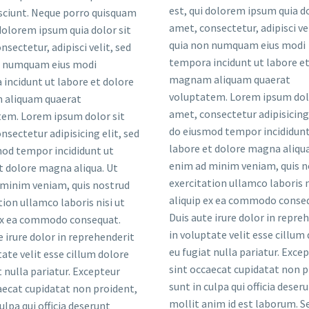
est, qui dolorem ipsum quia do
sciunt. Neque porro quisquam
amet, consectetur, adipisci vel
 dolorem ipsum quia dolor sit
quia non numquam eius modi
nsectetur, adipisci velit, sed
tempora incidunt ut labore et
n numquam eius modi
magnam aliquam quaerat
incidunt ut labore et dolore
voluptatem. Lorem ipsum dolo
aliquam quaerat
amet, consectetur adipisicing 
em. Lorem ipsum dolor sit
do eiusmod tempor incididunt
nsectetur adipisicing elit, sed
labore et dolore magna aliqua
od tempor incididunt ut
enim ad minim veniam, quis n
t dolore magna aliqua. Ut
exercitation ullamco laboris n
minim veniam, quis nostrud
aliquip ex ea commodo conse
tion ullamco laboris nisi ut
Duis aute irure dolor in repre
 ex ea commodo consequat.
in voluptate velit esse cillum
e irure dolor in reprehenderit
eu fugiat nulla pariatur. Exce
tate velit esse cillum dolore
sint occaecat cupidatat non p
t nulla pariatur. Excepteur
sunt in culpa qui officia deser
aecat cupidatat non proident,
mollit anim id est laborum. S
ulpa qui officia deserunt