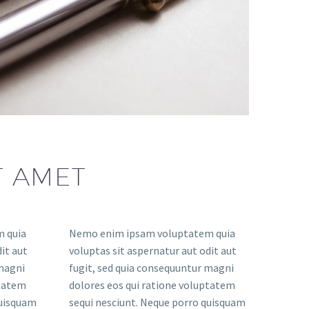
T AMET
 quia
Nemo enim ipsam voluptatem quia
it aut
voluptas sit aspernatur aut odit aut
 magni
fugit, sed quia consequuntur magni
ptatem
dolores eos qui ratione voluptatem
quisquam
sequi nesciunt. Neque porro quisquam