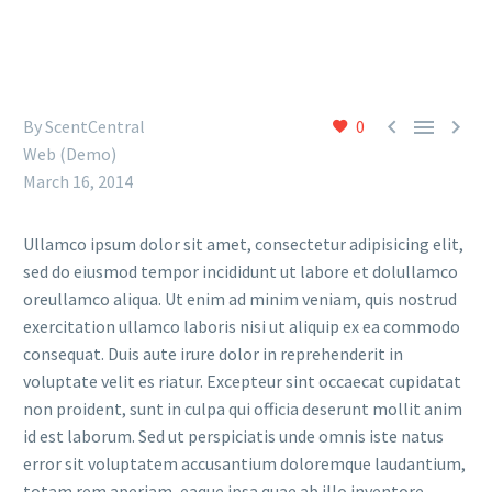



By
ScentCentral
0
Web (Demo)
March 16, 2014
Ullamco ipsum dolor sit amet, consectetur adipisicing elit,
sed do eiusmod tempor incididunt ut labore et dolullamco
oreullamco aliqua. Ut enim ad minim veniam, quis nostrud
exercitation ullamco laboris nisi ut aliquip ex ea commodo
consequat. Duis aute irure dolor in reprehenderit in
voluptate velit es riatur. Excepteur sint occaecat cupidatat
non proident, sunt in culpa qui officia deserunt mollit anim
id est laborum. Sed ut perspiciatis unde omnis iste natus
error sit voluptatem accusantium doloremque laudantium,
totam rem aperiam, eaque ipsa quae ab illo inventore