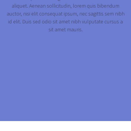
aliquet. Aenean sollicitudin, lorem quis bibendum
auctor, nisi elit consequat ipsum, nec sagittis sem nibh
id elit. Duis sed odio sit amet nibh vulputate cursus a
sit amet mauris.